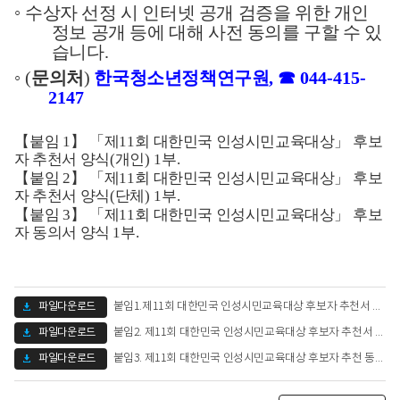
◦
수상
자 선정 시 인터넷 공개 검증을 위한 개인
정보 공개 등에 대해
사전 동의를 구할 수 있
습니다
.
◦
(
문의
처
)
한국청소년정책연구원
,
☎
044-415-
2147
【
붙임
1
】 「
제
11
회 대한민국 인성시민교육대상
」
후보
자 추천서 양식
(
개인
) 1
부
.
【
붙임
2
】 「
제
11
회 대한민국 인성시민교육대상
」
후보
자 추천서 양식
(
단체
) 1
부
.
【
붙임
3
】 「
제
11
회 대한민국 인성시민교육대상
」
후보
자 동의서 양식
1
부
.
파일다운로드
붙임1.제11회 대한민국 인성시민교육대상 후보자 추천서 양식(개인).hwpx (67.23 KB)
파일다운로드
붙임2. 제11회 대한민국 인성시민교육대상 후보자 추천서 양식(단체).hwpx (70.42 KB)
파일다운로드
붙임3. 제11회 대한민국 인성시민교육대상 후보자 추천 동의서 양식.hwpx (56.08 KB)