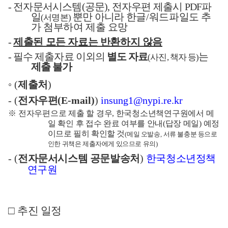
-
전자문서시스템
(
공문
),
전자우편 제출시
PDF
파
일
뿐만 아니라
한글
/
워드파일도 추
(
서명본
)
가 첨부하여 제출 요망
-
제출된 모든 자료는 반환하지 않음
-
필수 제출자료 이외의
별도
자료
는
(
사진
,
책자 등
)
제출 불가
◦
(
제출처
)
- (
전자우편
(E-mail)
)
insung1@nypi.re.kr
※
전자우편으로 제출 할 경우
,
한국청소년책연구원에서 메
일 확인 후 접수 완료
여부를 안내
(
답장 메일
)
예정
이므로 필히 확인할 것
(
메일 오발송
,
서류 불충분 등으로
인한 귀책은 제출자에게 있으므로 유의
)
- (
전자문서시스템 공문발송처
)
한국청소년정책
연구원
□
추진 일정