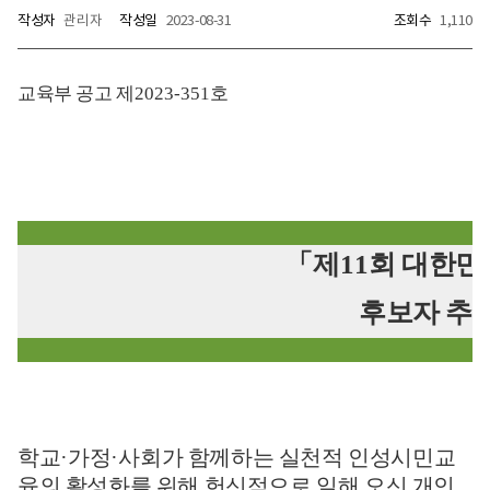
작성자
관리자
작성일
2023-08-31
조회수
1,110
교육부 공고 제
2023-351
호
「
제
11
회 대한민
후보자 추
학교
·
가정
·
사회가 함께하는 실천적 인성시민교
육의 활성화를 위해 헌신적으로 일해 오신 개인
,