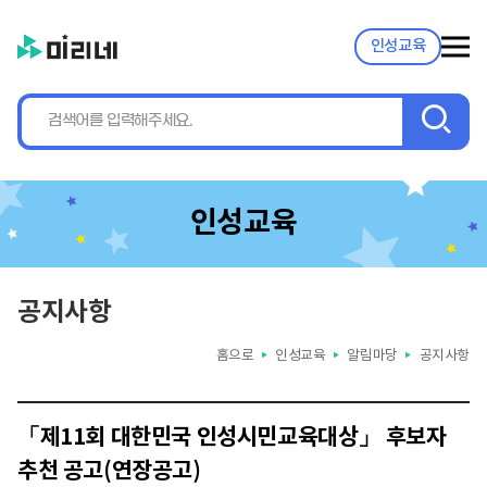
인성교육
검
색
인성교육
공지사항
홈으로
인성교육
알림마당
공지사항
▶
▶
▶
「제11회 대한민국 인성시민교육대상」 후보자
추천 공고(연장공고)