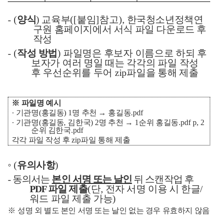
- (
양식
)
교육부
([
붙임
]
참고
),
한국청소년정책연
구원 홈페이지에서 서식 파일 다운로드 후
작성
- (
작성 방법
)
파일명은 후보자 이름으로 하되 후
보자가 여러 명일 때는 각각의 파일 작성
후 우선순위를 두어
zip
파일을 통해 제출
※
파일명 예시
·
기관명
(
홍길동
) 1
명 추천
→
홍길동
.pdf
·
기관명
(
홍길동
,
김한국
) 2
명 추천
→
1
순위 홍길동
.pdf p, 2
순위 김한국
.pdf
각각 파일 작성 후
zip
파일 통해 제출
◦
(
유의사항
)
-
동의서는
본인 서명 또는 날인
뒤 스캔작업 후
PDF
파일
제출
(
단
,
전자 서명 이용 시 한글
/
워드 파일 제출 가능
)
※
성명 외 별도 본인 서명 또는 날인 없는 경우 유효하지 않음