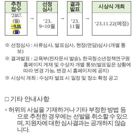
추천
선정
결과
시상식 개최
접수
심사
발표
’23.8.7.
→
→
→
(
월
)
’23.
’23.
‘23.11.22(
예정
)
9~10
월
11
월
~ 9.18.
(
월
)
※
선정심사
:
서류심사
,
발표심사
,
현장
(
면담
)
심사
(
개별 통
보
)
※
결과발표
:
교육부
(
전자문서 발송
),
한국청소년정책연구원
홈페이지 게재 및 수상자 개별 통보
(
발표일은 상황에
따라 변경 가능
,
변경 시 홈페이지에 공지
)
※
시상식 개최
:
수상자 발표 시 일정 및 장소 확정 공고
□
기타 안내사항
◦
허위의 사실을 기재하거나 기타 부정한 방법 등
으로 추천한 경우
에는
선발을 취소할 수 있으
며
,
지원자에 대한 심사결과는 공개하지 않습
니다
.