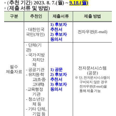
◦
(
추천
기간
)
2023. 8. 7.(
월
) ~
9.18.(
월
)
◦
(
제출 서류 및 방법
)
구분
추천인
제출서류
제출 방법
1)
후보자
·
대한민국
추천서
전자우편
(E-mail)
국민
(
개인
)
2)
후보자
동의서
·
단체
(
기
관
)
-
국가
·
지방
자치
단
체
필수
전자문서시스템
-
공공기관
1)
공문
제출자료
(
공문
)
-
유치원
·
학
2)
후보자
※
단
,
전자문서시스템이
교
(
초
·
중
·
추천서
구비되지 않은 경우
고
·
대학
)
3)
후보자
전자우편
(E-mail)
을
-
교육
행정
동의서
통해 제출 가능
기관
-
청소년단
체 등
-
기타 단체
,
기업 등