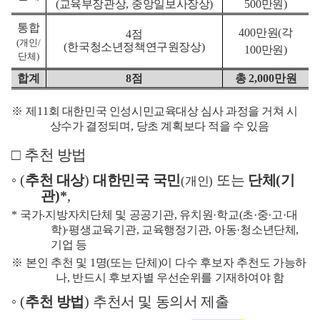
(
교육부장관상
,
중앙일보사장상
)
500
만원
)
통합
400
만원
(
각
4
점
(
개인
/
(
한국청소년정책연구원장상
)
100
만원
)
단체
)
합계
8
점
총
2,000
만원
※
제
11
회 대한민국 인성시민교육대상 심사 과정을 거쳐 시
상수가 결정되며
,
당초 계획보다 적을 수 있음
□
추천 방법
◦
(
추천 대상
)
대한민국 국민
또는
단체
(
기
(
개인
)
관
)*
,
*
국
가
⸳
지방자치단체 및 공공기관
,
유치원
·
학교
(
초
·
중
·
고
·
대
학
)·
평생교육기관
,
교육행정
기관
,
아동
·
청소년단체
,
기업 등
※
본인 추천 및
1
명
(
또는 단체
)
이 다수 후보자 추천도 가능하
나
,
반드시 후보자별
우선순위를 기재하여야 함
◦
(
추천 방법
)
추천서 및 동의서 제출