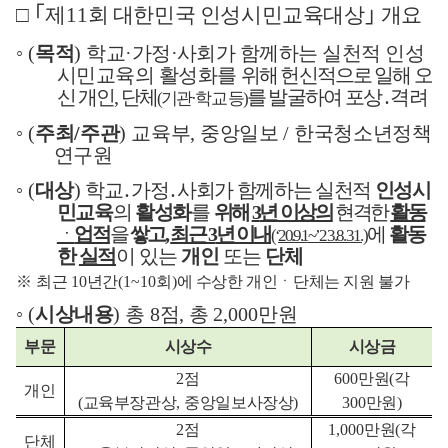
□ ｢
제
11
회 대한민국 인성시민교육대상
｣
개요
◦
(
목적
)
학교
·
가정
·
사회가 함께하는 실천적 인성
시민교육의 활성화를
위해 헌신적으로 일해 오
신 개인
,
단체
를 발굴
하여 포상
․
격려
(
기관
·
학교 등
)
◦
(
주최
/
주관
)
교육부
,
중앙일보
/
한국청소년정책
연구원
◦
(
대상
)
학교
․
가정
․
사회가 함께하는 실천적
인성시
민교육
의
활성화
를
위해
3
년 이상의
현격한
활동
ㆍ
업적
을
쌓고
,
최근
3
년 이내
에
활동
(‘20.9.1
~’23.8.31.)
한
실적
이
있는
개인
또는
단체
※
최근
10
년간
(1~10
회
)
에 수상한 개인ㆍ단체는 지원 불가
◦
(
시상내용
)
총
8
점
,
총
2,000
만원
부문
시상수
시상금
2
점
600
만원
(
각
개인
(
교육부장관상
,
중앙일보사장상
)
300
만원
)
2
점
1,000
만원
(
각
단체